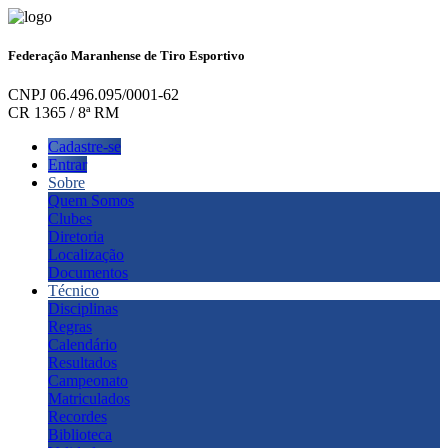
Federação Maranhense de Tiro Esportivo
CNPJ 06.496.095/0001-62
CR 1365 / 8ª RM
Cadastre-se
Entrar
Sobre
Quem Somos
Clubes
Diretoria
Localização
Documentos
Técnico
Disciplinas
Regras
Calendário
Resultados
Campeonato
Matriculados
Recordes
Biblioteca