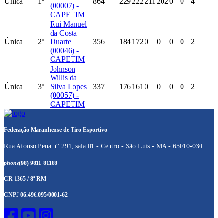
Única
1º
864
229
222
211
202
0
0
4
(00007) -
CAPETIM
Rui Manuel
da Costa
Única
2º
Duarte
356
184
172
0
0
0
0
2
(00046) -
CAPETIM
Johnson
Willis da
Única
3º
Silva Lopes
337
176
161
0
0
0
0
2
(00057) -
CAPETIM
Federação Maranhense de Tiro Esportivo
Rua Afonso Pena n° 291, sala 01 - Centro - São Luís - MA - 65010-030
phone
(98) 9811-81188
CR 1365 / 8ª RM
CNPJ 06.496.095/0001-62