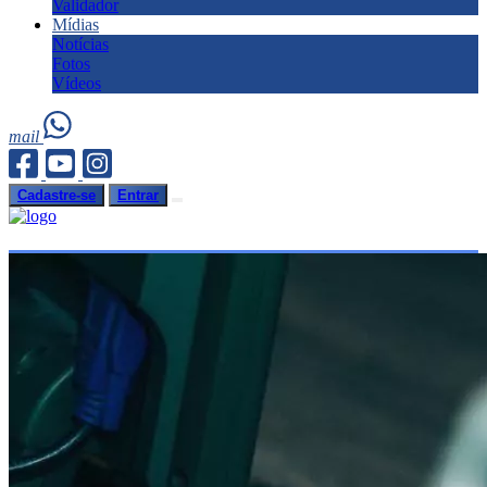
Validador
Mídias
Notícias
Fotos
Vídeos
mail
Cadastre-se
Entrar