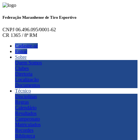
Federação Maranhense de Tiro Esportivo
CNPJ 06.496.095/0001-62
CR 1365 / 8ª RM
Cadastre-se
Entrar
Sobre
Quem Somos
Clubes
Diretoria
Localização
Documentos
Técnico
Disciplinas
Regras
Calendário
Resultados
Campeonato
Matriculados
Recordes
Biblioteca