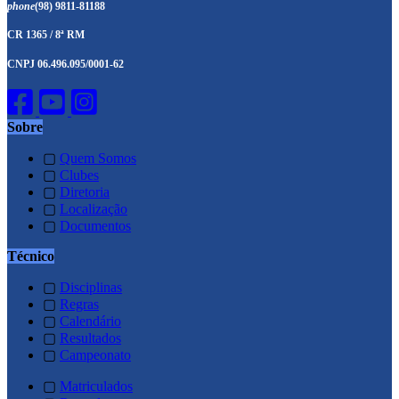
phone
(98) 9811-81188
CR 1365 / 8ª RM
CNPJ 06.496.095/0001-62
Sobre
▢
Quem Somos
▢
Clubes
▢
Diretoria
▢
Localização
▢
Documentos
Técnico
▢
Disciplinas
▢
Regras
▢
Calendário
▢
Resultados
▢
Campeonato
▢
Matriculados