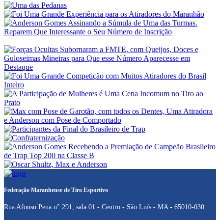
Federação Maranhense de Tiro Esportivo
Rua Afonso Pena n° 291, sala 01 - Centro - São Luís - MA - 65010-030