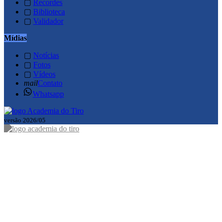
▢
Recordes
▢
Biblioteca
▢
Validador
Mídias
▢
Notícias
▢
Fotos
▢
Vídeos
mail
Contato
Whatsapp
versão 2026/05