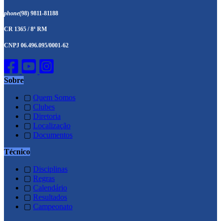
phone
(98) 9811-81188
CR 1365 / 8ª RM
CNPJ 06.496.095/0001-62
Sobre
▢
Quem Somos
▢
Clubes
▢
Diretoria
▢
Localização
▢
Documentos
Técnico
▢
Disciplinas
▢
Regras
▢
Calendário
▢
Resultados
▢
Campeonato