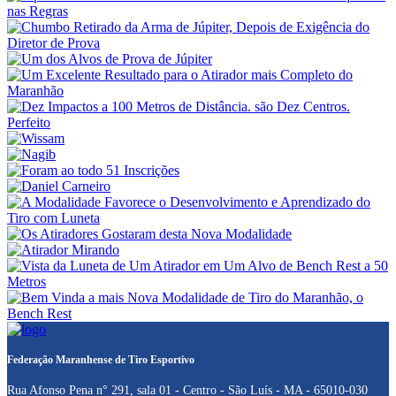
Federação Maranhense de Tiro Esportivo
Rua Afonso Pena n° 291, sala 01 - Centro - São Luís - MA - 65010-030