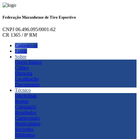
Federação Maranhense de Tiro Esportivo
CNPJ 06.496.095/0001-62
CR 1365 / 8ª RM
Cadastre-se
Entrar
Sobre
Quem Somos
Clubes
Diretoria
Localização
Documentos
Técnico
Disciplinas
Regras
Calendário
Resultados
Campeonato
Matriculados
Recordes
Biblioteca