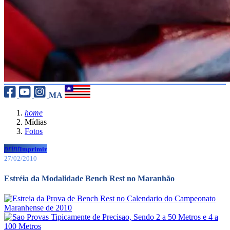
MA
home
Mídias
Fotos
print
Imprimir
27/02/2010
Estréia da Modalidade Bench Rest no Maranhão