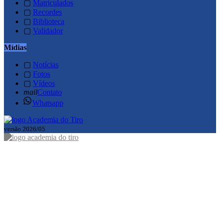
▢
Matriculados
▢
Recordes
▢
Biblioteca
▢
Validador
Mídias
▢
Notícias
▢
Fotos
▢
Vídeos
mail
Contato
Whatsapp
versão 2026/05