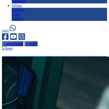
Validador
Mídias
Notícias
Fotos
Vídeos
mail
Cadastre-se
Entrar