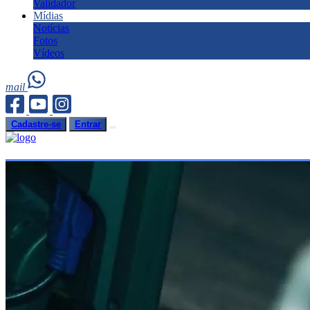
Validador
Mídias
Notícias
Fotos
Vídeos
mail
Cadastre-se
Entrar