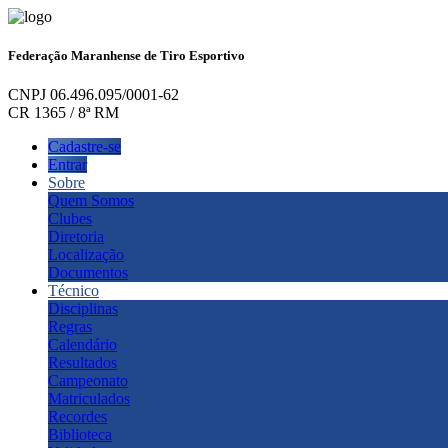
Federação Maranhense de Tiro Esportivo
CNPJ 06.496.095/0001-62
CR 1365 / 8ª RM
Cadastre-se
Entrar
Sobre
Quem Somos
Clubes
Diretoria
Localização
Documentos
Técnico
Disciplinas
Regras
Calendário
Resultados
Campeonato
Matriculados
Recordes
Biblioteca