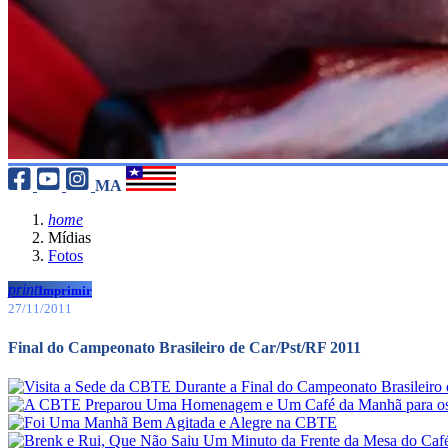
MA
home
Mídias
Fotos
print
Imprimir
27/11/2011
Final do Campeonato Brasileiro de Car/Pst/RF 2011