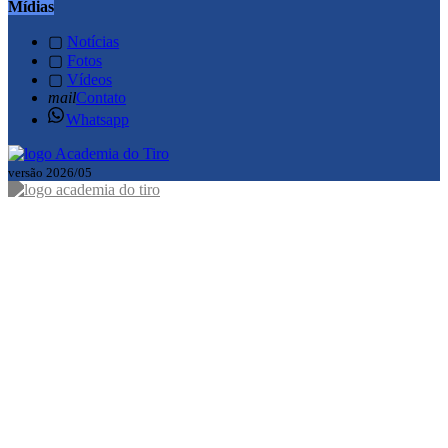
Mídias
▢
Notícias
▢
Fotos
▢
Vídeos
mail
Contato
Whatsapp
versão 2026/05