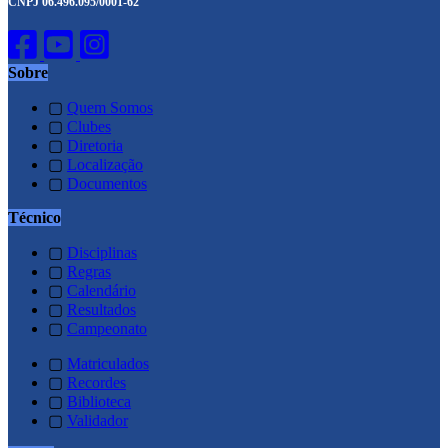
CNPJ 06.496.095/0001-62
Sobre
▢
Quem Somos
▢
Clubes
▢
Diretoria
▢
Localização
▢
Documentos
Técnico
▢
Disciplinas
▢
Regras
▢
Calendário
▢
Resultados
▢
Campeonato
▢
Matriculados
▢
Recordes
▢
Biblioteca
▢
Validador