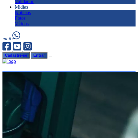
Validador
Mídias
Notícias
Fotos
Vídeos
mail
Cadastre-se
Entrar