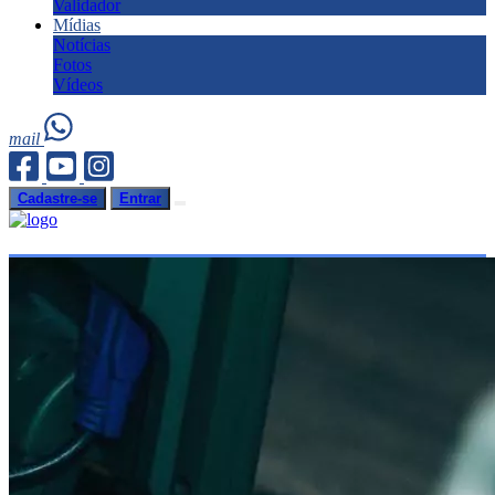
Validador
Mídias
Notícias
Fotos
Vídeos
mail
Cadastre-se
Entrar