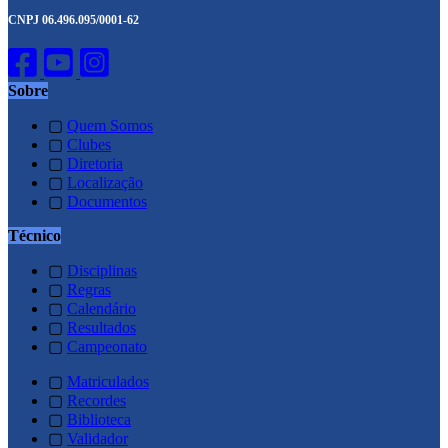
CNPJ 06.496.095/0001-62
Sobre
▢
Quem Somos
▢
Clubes
▢
Diretoria
▢
Localização
▢
Documentos
Técnico
▢
Disciplinas
▢
Regras
▢
Calendário
▢
Resultados
▢
Campeonato
▢
Matriculados
▢
Recordes
▢
Biblioteca
▢
Validador