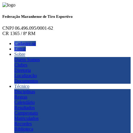
Federação Maranhense de Tiro Esportivo
CNPJ 06.496.095/0001-62
CR 1365 / 8ª RM
Cadastre-se
Entrar
Sobre
Quem Somos
Clubes
Diretoria
Localização
Documentos
Técnico
Disciplinas
Regras
Calendário
Resultados
Campeonato
Matriculados
Recordes
Biblioteca