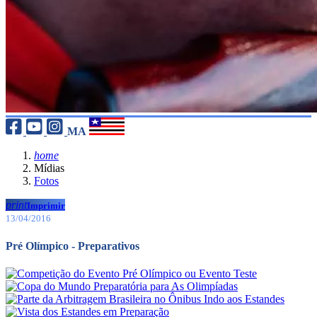
MA
home
Mídias
Fotos
print
Imprimir
13/04/2016
Pré Olímpico - Preparativos