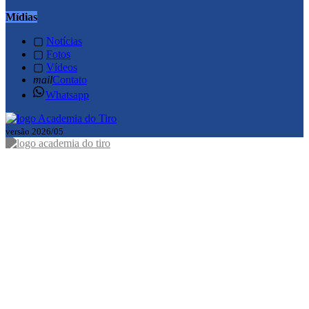
Mídias
▢
Notícias
▢
Fotos
▢
Vídeos
mail
Contato
Whatsapp
versão 2026/05