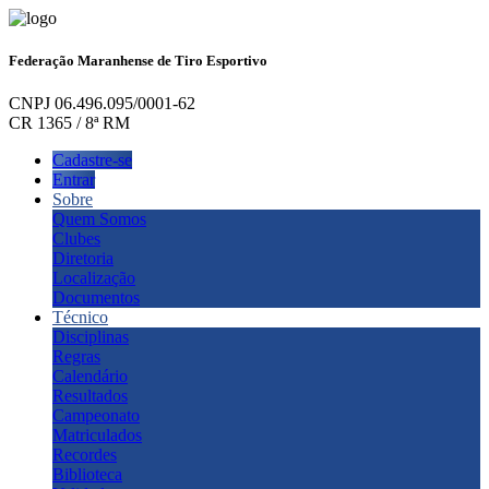
Federação Maranhense de Tiro Esportivo
CNPJ 06.496.095/0001-62
CR 1365 / 8ª RM
Cadastre-se
Entrar
Sobre
Quem Somos
Clubes
Diretoria
Localização
Documentos
Técnico
Disciplinas
Regras
Calendário
Resultados
Campeonato
Matriculados
Recordes
Biblioteca