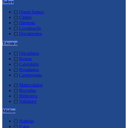
Sobre
▢
Quem Somos
▢
Clubes
▢
Diretoria
▢
Localização
▢
Documentos
Técnico
▢
Disciplinas
▢
Regras
▢
Calendário
▢
Resultados
▢
Campeonato
▢
Matriculados
▢
Recordes
▢
Biblioteca
▢
Validador
Mídias
▢
Notícias
▢
Fotos