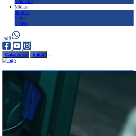
Validador
Mídias
Notícias
Fotos
Vídeos
mail
Cadastre-se
Entrar