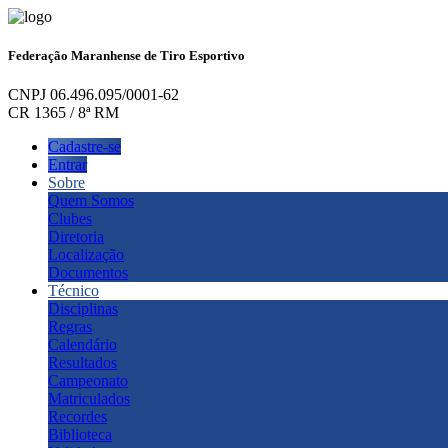
Federação Maranhense de Tiro Esportivo
CNPJ 06.496.095/0001-62
CR 1365 / 8ª RM
Cadastre-se
Entrar
Sobre
Quem Somos
Clubes
Diretoria
Localização
Documentos
Técnico
Disciplinas
Regras
Calendário
Resultados
Campeonato
Matriculados
Recordes
Biblioteca