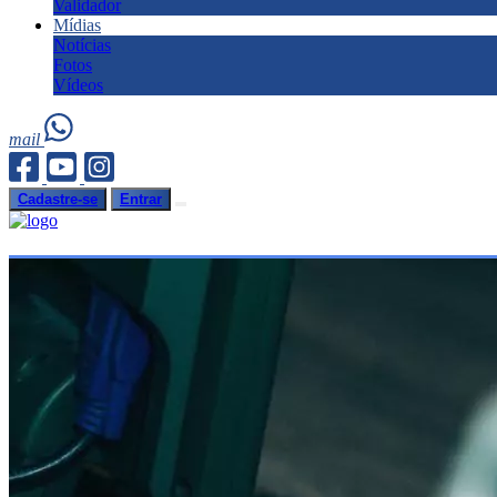
Validador
Mídias
Notícias
Fotos
Vídeos
mail
Cadastre-se
Entrar