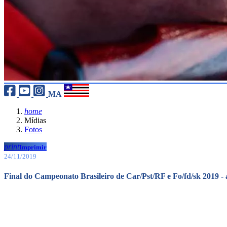
MA
home
Mídias
Fotos
print
Imprimir
24/11/2019
Final do Campeonato Brasileiro de Car/Pst/RF e Fo/fd/sk 2019 