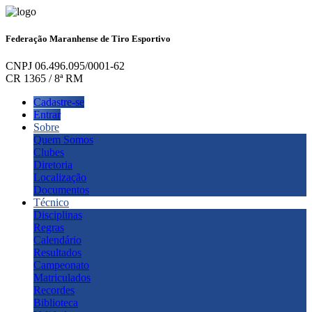
Federação Maranhense de Tiro Esportivo
CNPJ 06.496.095/0001-62
CR 1365 / 8ª RM
Cadastre-se
Entrar
Sobre
Quem Somos
Clubes
Diretoria
Localização
Documentos
Técnico
Disciplinas
Regras
Calendário
Resultados
Campeonato
Matriculados
Recordes
Biblioteca