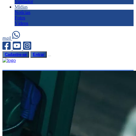
Validador
Mídias
Notícias
Fotos
Vídeos
mail
Cadastre-se
Entrar