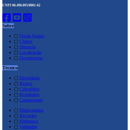
CNPJ 06.496.095/0001-62
Sobre
▢
Quem Somos
▢
Clubes
▢
Diretoria
▢
Localização
▢
Documentos
Técnico
▢
Disciplinas
▢
Regras
▢
Calendário
▢
Resultados
▢
Campeonato
▢
Matriculados
▢
Recordes
▢
Biblioteca
▢
Validador