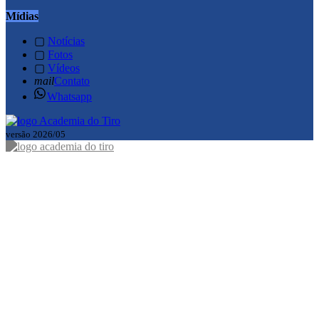
Mídias
▢
Notícias
▢
Fotos
▢
Vídeos
mail
Contato
Whatsapp
versão 2026/05