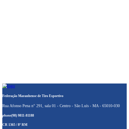
Federação Maranhense de Tiro Esportivo
Rua Afonso Pena n° 291, sala 01 - Centro - São Luís - MA - 65010-030
phone
(98) 9811-81188
CR 1365 / 8ª RM