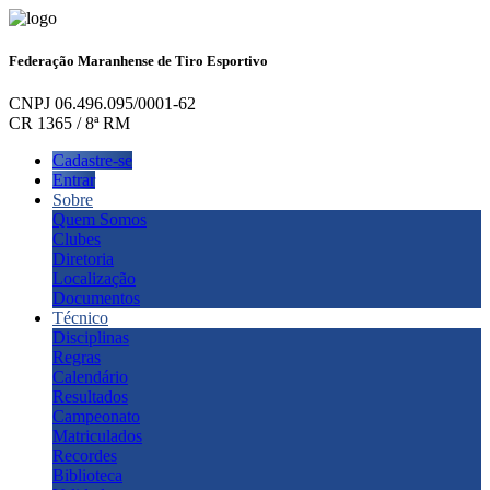
Federação Maranhense de Tiro Esportivo
CNPJ 06.496.095/0001-62
CR 1365 / 8ª RM
Cadastre-se
Entrar
Sobre
Quem Somos
Clubes
Diretoria
Localização
Documentos
Técnico
Disciplinas
Regras
Calendário
Resultados
Campeonato
Matriculados
Recordes
Biblioteca