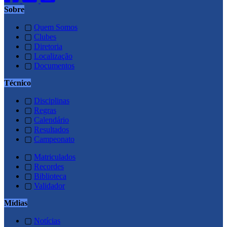
Sobre
▢
Quem Somos
▢
Clubes
▢
Diretoria
▢
Localização
▢
Documentos
Técnico
▢
Disciplinas
▢
Regras
▢
Calendário
▢
Resultados
▢
Campeonato
▢
Matriculados
▢
Recordes
▢
Biblioteca
▢
Validador
Mídias
▢
Notícias