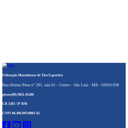
Federação Maranhense de Tiro Esportivo
Rua Afonso Pena n° 291, sala 01 - Centro - São Luís - MA - 65010-030
phone
(98) 9811-81188
CR 1365 / 8ª RM
CNPJ 06.496.095/0001-62