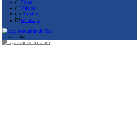
▢
Fotos
▢
Vídeos
mail
Contato
Whatsapp
versão 2026/05