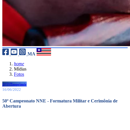
MA
home
Mídias
Fotos
print
Imprimir
16/06/2022
50º Campeonato NNE - Formatura Militar e Cerimônia de
Abertura