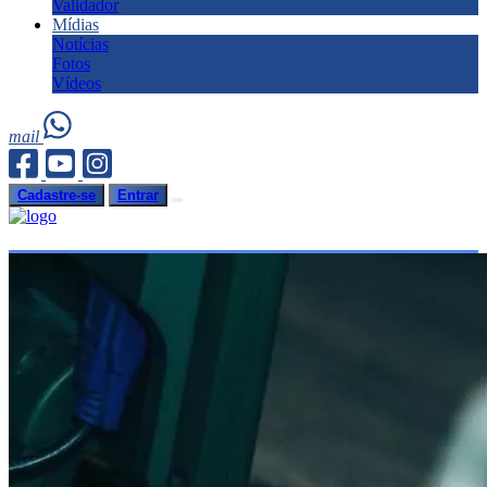
Validador
Mídias
Notícias
Fotos
Vídeos
mail
Cadastre-se
Entrar