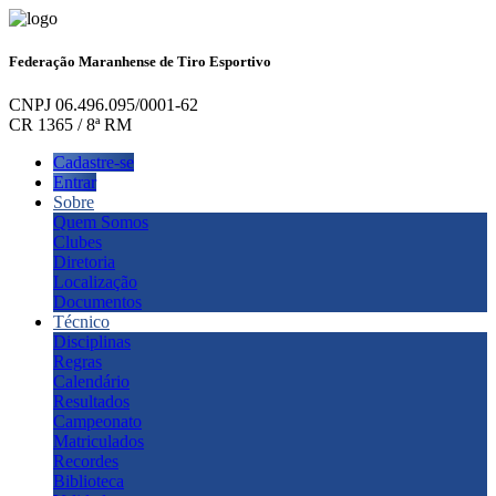
Federação Maranhense de Tiro Esportivo
CNPJ 06.496.095/0001-62
CR 1365 / 8ª RM
Cadastre-se
Entrar
Sobre
Quem Somos
Clubes
Diretoria
Localização
Documentos
Técnico
Disciplinas
Regras
Calendário
Resultados
Campeonato
Matriculados
Recordes
Biblioteca