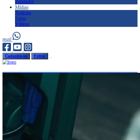
Validador
Mídias
Notícias
Fotos
Vídeos
mail
Cadastre-se
Entrar