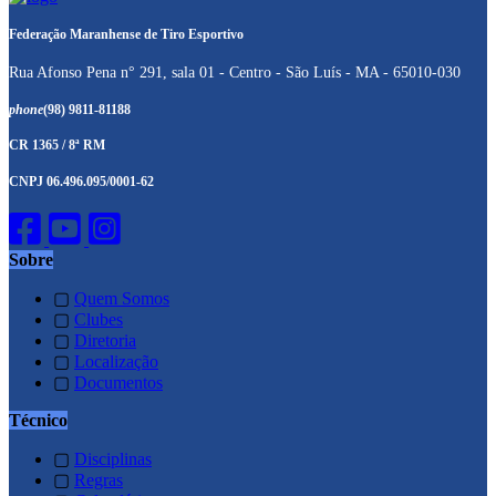
Federação Maranhense de Tiro Esportivo
Rua Afonso Pena n° 291, sala 01 - Centro - São Luís - MA - 65010-030
phone
(98) 9811-81188
CR 1365 / 8ª RM
CNPJ 06.496.095/0001-62
Sobre
▢
Quem Somos
▢
Clubes
▢
Diretoria
▢
Localização
▢
Documentos
Técnico
▢
Disciplinas
▢
Regras