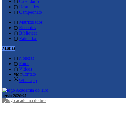
▢
Calendário
▢
Resultados
▢
Campeonato
▢
Matriculados
▢
Recordes
▢
Biblioteca
▢
Validador
Mídias
▢
Notícias
▢
Fotos
▢
Vídeos
mail
Contato
Whatsapp
versão 2026/05