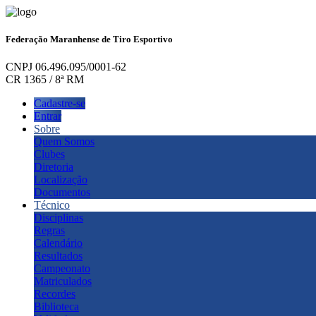
Federação Maranhense de Tiro Esportivo
CNPJ 06.496.095/0001-62
CR 1365 / 8ª RM
Cadastre-se
Entrar
Sobre
Quem Somos
Clubes
Diretoria
Localização
Documentos
Técnico
Disciplinas
Regras
Calendário
Resultados
Campeonato
Matriculados
Recordes
Biblioteca