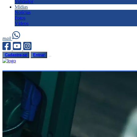
Validador
Mídias
Notícias
Fotos
Vídeos
mail
Cadastre-se
Entrar