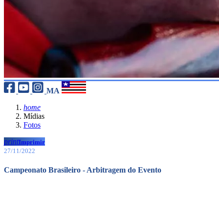
MA
home
Mídias
Fotos
print
Imprimir
27/11/2022
Campeonato Brasileiro - Arbitragem do Evento