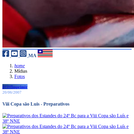
MA
home
Mídias
Fotos
print
Imprimir
20/06/2007
Viii Copa são Luis - Preparativos