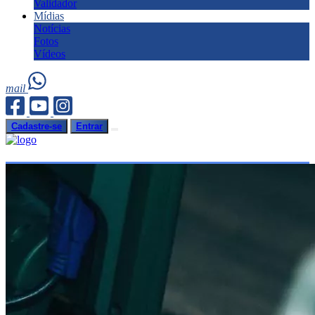
Validador
Mídias
Notícias
Fotos
Vídeos
mail
Cadastre-se
Entrar