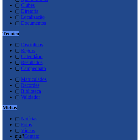
▢
Clubes
▢
Diretoria
▢
Localização
▢
Documentos
Técnico
▢
Disciplinas
▢
Regras
▢
Calendário
▢
Resultados
▢
Campeonato
▢
Matriculados
▢
Recordes
▢
Biblioteca
▢
Validador
Mídias
▢
Notícias
▢
Fotos
▢
Vídeos
mail
Contato