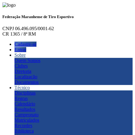
Federação Maranhense de Tiro Esportivo
CNPJ 06.496.095/0001-62
CR 1365 / 8ª RM
Cadastre-se
Entrar
Sobre
Quem Somos
Clubes
Diretoria
Localização
Documentos
Técnico
Disciplinas
Regras
Calendário
Resultados
Campeonato
Matriculados
Recordes
Biblioteca