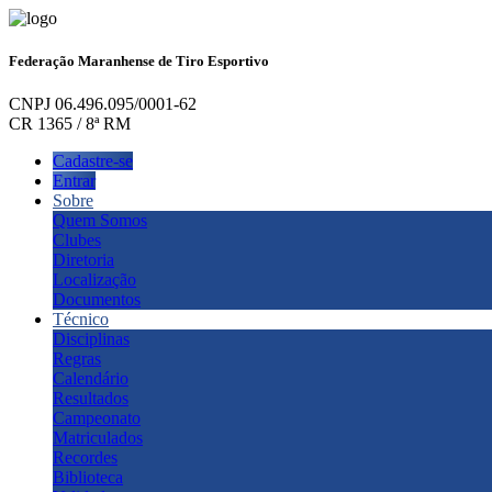
Federação Maranhense de Tiro Esportivo
CNPJ 06.496.095/0001-62
CR 1365 / 8ª RM
Cadastre-se
Entrar
Sobre
Quem Somos
Clubes
Diretoria
Localização
Documentos
Técnico
Disciplinas
Regras
Calendário
Resultados
Campeonato
Matriculados
Recordes
Biblioteca