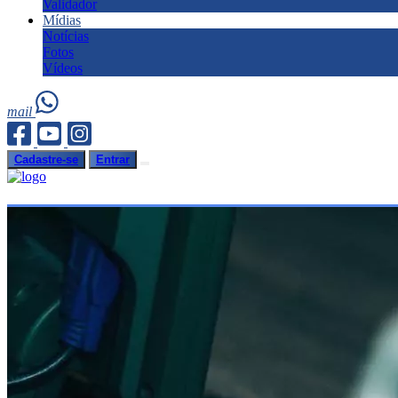
Validador
Mídias
Notícias
Fotos
Vídeos
mail
Cadastre-se
Entrar