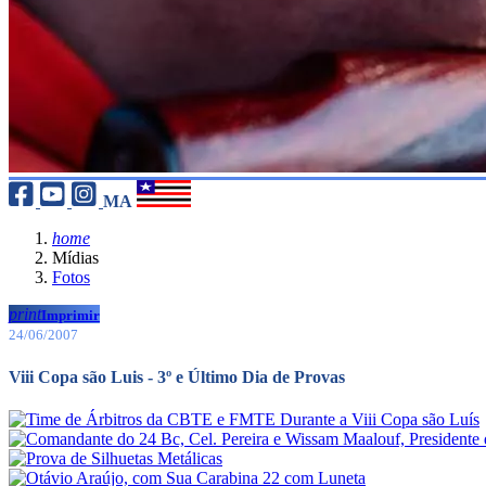
MA
home
Mídias
Fotos
print
Imprimir
24/06/2007
Viii Copa são Luis - 3º e Último Dia de Provas