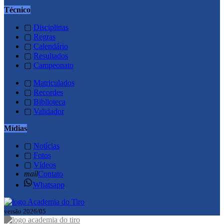
Técnico
▢
Disciplinas
▢
Regras
▢
Calendário
▢
Resultados
▢
Campeonato
▢
Matriculados
▢
Recordes
▢
Biblioteca
▢
Validador
Mídias
▢
Notícias
▢
Fotos
▢
Vídeos
mail
Contato
Whatsapp
versão 2026/05