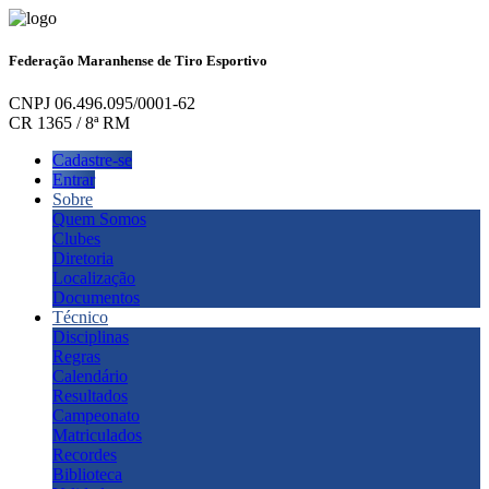
Federação Maranhense de Tiro Esportivo
CNPJ 06.496.095/0001-62
CR 1365 / 8ª RM
Cadastre-se
Entrar
Sobre
Quem Somos
Clubes
Diretoria
Localização
Documentos
Técnico
Disciplinas
Regras
Calendário
Resultados
Campeonato
Matriculados
Recordes
Biblioteca