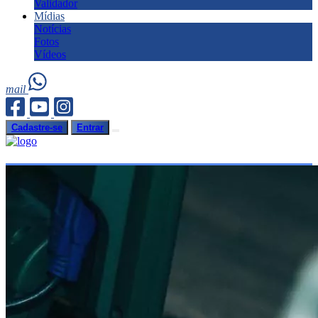
Validador
Mídias
Notícias
Fotos
Vídeos
mail
Cadastre-se
Entrar