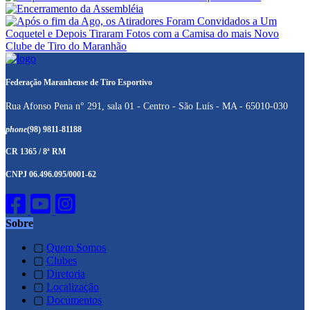
Federação Maranhense de Tiro Esportivo
Rua Afonso Pena n° 291, sala 01 - Centro - São Luís - MA - 65010-030
phone
(98) 9811-81188
CR 1365 / 8ª RM
CNPJ 06.496.095/0001-62
Sobre
▢
Quem Somos
▢
Clubes
▢
Diretoria
▢
Localização
▢
Documentos