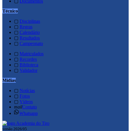
▢
Documentos
Técnico
▢
Disciplinas
▢
Regras
▢
Calendário
▢
Resultados
▢
Campeonato
▢
Matriculados
▢
Recordes
▢
Biblioteca
▢
Validador
Mídias
▢
Notícias
▢
Fotos
▢
Vídeos
mail
Contato
Whatsapp
versão 2026/05