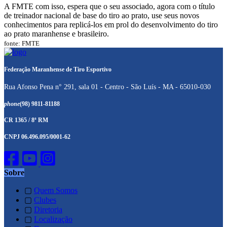
A FMTE com isso, espera que o seu associado, agora com o título
de treinador nacional de base do tiro ao prato, use seus novos
conhecimentos para replicá-los em prol do desenvolvimento do tiro
ao prato maranhense e brasileiro.
fonte: FMTE
Federação Maranhense de Tiro Esportivo
Rua Afonso Pena n° 291, sala 01 - Centro - São Luís - MA - 65010-030
phone
(98) 9811-81188
CR 1365 / 8ª RM
CNPJ 06.496.095/0001-62
Sobre
▢
Quem Somos
▢
Clubes
▢
Diretoria
▢
Localização