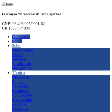
Federação Maranhense de Tiro Esportivo
CNPJ 06.496.095/0001-62
CR 1365 / 8ª RM
Cadastre-se
Entrar
Sobre
Quem Somos
Clubes
Diretoria
Localização
Documentos
Técnico
Disciplinas
Regras
Calendário
Resultados
Campeonato
Matriculados
Recordes
Biblioteca