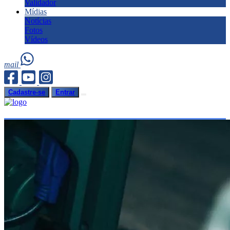
Validador
Mídias
Notícias
Fotos
Vídeos
mail
Cadastre-se
Entrar