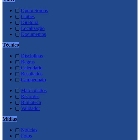
▢
Quem Somos
▢
Clubes
▢
Diretoria
▢
Localização
▢
Documentos
Técnico
▢
Disciplinas
▢
Regras
▢
Calendário
▢
Resultados
▢
Campeonato
▢
Matriculados
▢
Recordes
▢
Biblioteca
▢
Validador
Mídias
▢
Notícias
▢
Fotos