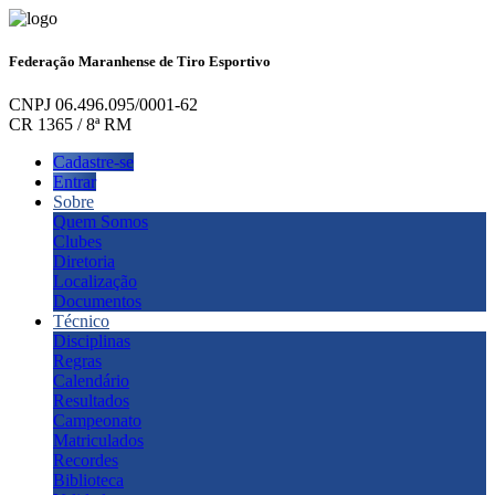
Federação Maranhense de Tiro Esportivo
CNPJ 06.496.095/0001-62
CR 1365 / 8ª RM
Cadastre-se
Entrar
Sobre
Quem Somos
Clubes
Diretoria
Localização
Documentos
Técnico
Disciplinas
Regras
Calendário
Resultados
Campeonato
Matriculados
Recordes
Biblioteca