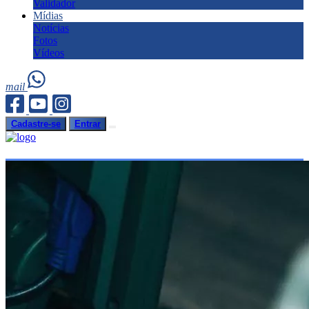
Validador
Mídias
Notícias
Fotos
Vídeos
mail
Cadastre-se
Entrar