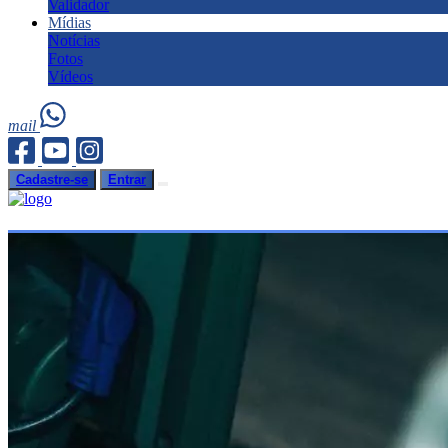
Validador
Mídias
Notícias
Fotos
Vídeos
mail
Cadastre-se
Entrar