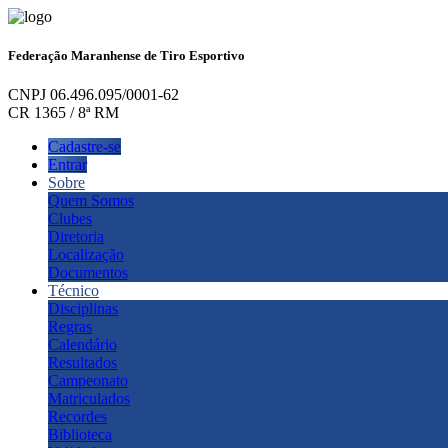
Federação Maranhense de Tiro Esportivo
CNPJ 06.496.095/0001-62
CR 1365 / 8ª RM
Cadastre-se
Entrar
Sobre
Quem Somos
Clubes
Diretoria
Localização
Documentos
Técnico
Disciplinas
Regras
Calendário
Resultados
Campeonato
Matriculados
Recordes
Biblioteca