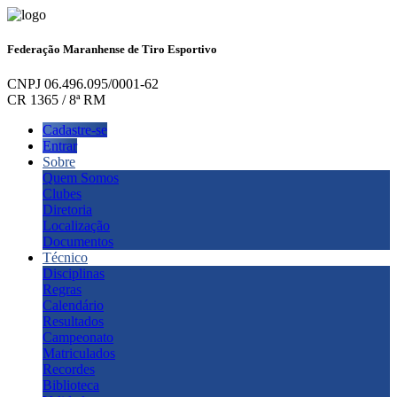
Federação Maranhense de Tiro Esportivo
CNPJ 06.496.095/0001-62
CR 1365 / 8ª RM
Cadastre-se
Entrar
Sobre
Quem Somos
Clubes
Diretoria
Localização
Documentos
Técnico
Disciplinas
Regras
Calendário
Resultados
Campeonato
Matriculados
Recordes
Biblioteca