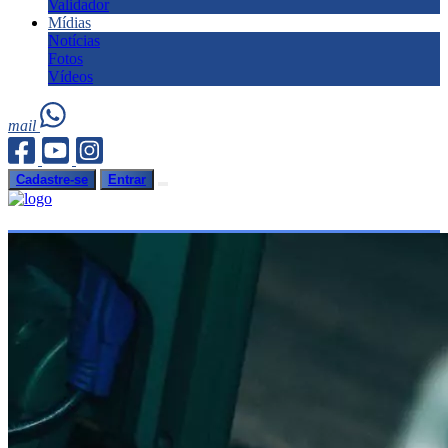
Validador
Mídias
Notícias
Fotos
Vídeos
mail
Cadastre-se
Entrar