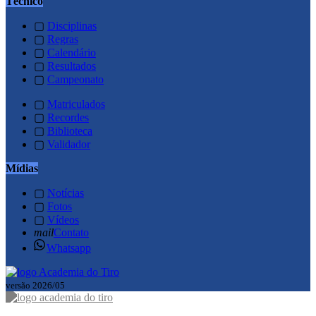
Técnico
▢
Disciplinas
▢
Regras
▢
Calendário
▢
Resultados
▢
Campeonato
▢
Matriculados
▢
Recordes
▢
Biblioteca
▢
Validador
Mídias
▢
Notícias
▢
Fotos
▢
Vídeos
mail
Contato
Whatsapp
versão 2026/05