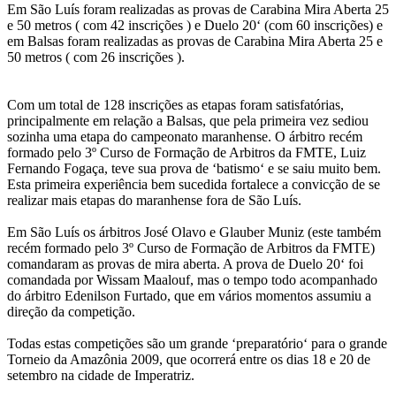
Em São Luís foram realizadas as provas de Carabina Mira Aberta 25
e 50 metros ( com 42 inscrições ) e Duelo 20‘ (com 60 inscrições) e
em Balsas foram realizadas as provas de Carabina Mira Aberta 25 e
50 metros ( com 26 inscrições ).
Com um total de 128 inscrições as etapas foram satisfatórias,
principalmente em relação a Balsas, que pela primeira vez sediou
sozinha uma etapa do campeonato maranhense. O árbitro recém
formado pelo 3º Curso de Formação de Arbitros da FMTE, Luiz
Fernando Fogaça, teve sua prova de ‘batismo‘ e se saiu muito bem.
Esta primeira experiência bem sucedida fortalece a convicção de se
realizar mais etapas do maranhense fora de São Luís.
Em São Luís os árbitros José Olavo e Glauber Muniz (este também
recém formado pelo 3º Curso de Formação de Arbitros da FMTE)
comandaram as provas de mira aberta. A prova de Duelo 20‘ foi
comandada por Wissam Maalouf, mas o tempo todo acompanhado
do árbitro Edenilson Furtado, que em vários momentos assumiu a
direção da competição.
Todas estas competições são um grande ‘preparatório‘ para o grande
Torneio da Amazônia 2009, que ocorrerá entre os dias 18 e 20 de
setembro na cidade de Imperatriz.