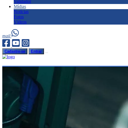
Validador
Mídias
Notícias
Fotos
Vídeos
mail
Cadastre-se
Entrar