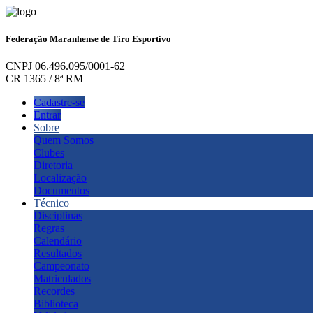
Federação Maranhense de Tiro Esportivo
CNPJ 06.496.095/0001-62
CR 1365 / 8ª RM
Cadastre-se
Entrar
Sobre
Quem Somos
Clubes
Diretoria
Localização
Documentos
Técnico
Disciplinas
Regras
Calendário
Resultados
Campeonato
Matriculados
Recordes
Biblioteca