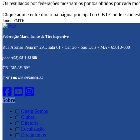
Os resultados por federações mostram os pontos obtidos por cada mod
Clique aqui e entre direto na página principal da CBTE onde estão este
fonte: FMTE
Federação Maranhense de Tiro Esportivo
Rua Afonso Pena n° 291, sala 01 - Centro - São Luís - MA - 65010-030
phone
(98) 9811-81188
CR 1365 / 8ª RM
CNPJ 06.496.095/0001-62
Sobre
▢
Quem Somos
▢
Clubes
▢
Diretoria
▢
Localização
▢
Documentos