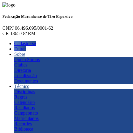
Federação Maranhense de Tiro Esportivo
CNPJ 06.496.095/0001-62
CR 1365 / 8ª RM
Cadastre-se
Entrar
Sobre
Quem Somos
Clubes
Diretoria
Localização
Documentos
Técnico
Disciplinas
Regras
Calendário
Resultados
Campeonato
Matriculados
Recordes
Biblioteca