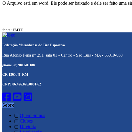
O Arquivo está em word. Ele pode ser baixado e dele ser feito uma si
fonte: FMTE
Federação Maranhense de Tiro Esportivo
Rua Afonso Pena n° 291, sala 01 - Centro - São Luís - MA - 65010-030
phone
(98) 9811-81188
CR 1365 / 8ª RM
CNPJ 06.496.095/0001-62
Sobre
▢
Quem Somos
▢
Clubes
▢
Diretoria