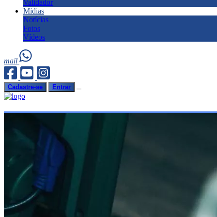
Validador
Mídias
Notícias
Fotos
Vídeos
mail
Cadastre-se
Entrar