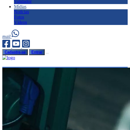
Validador
Mídias
Notícias
Fotos
Vídeos
mail
Cadastre-se
Entrar