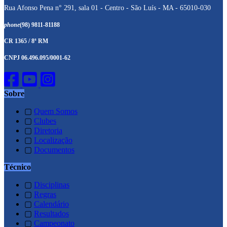
Rua Afonso Pena n° 291, sala 01 - Centro - São Luís - MA - 65010-030
phone
(98) 9811-81188
CR 1365 / 8ª RM
CNPJ 06.496.095/0001-62
Sobre
▢
Quem Somos
▢
Clubes
▢
Diretoria
▢
Localização
▢
Documentos
Técnico
▢
Disciplinas
▢
Regras
▢
Calendário
▢
Resultados
▢
Campeonato