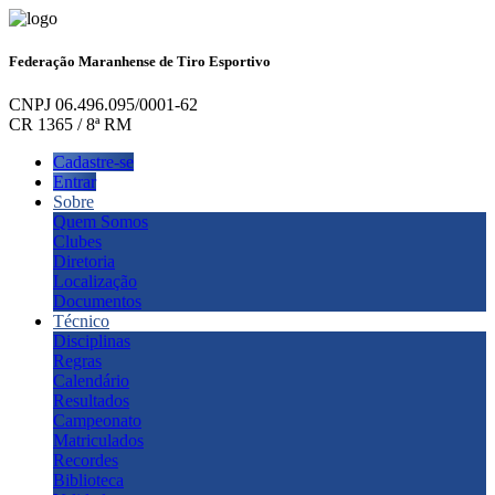
Federação Maranhense de Tiro Esportivo
CNPJ 06.496.095/0001-62
CR 1365 / 8ª RM
Cadastre-se
Entrar
Sobre
Quem Somos
Clubes
Diretoria
Localização
Documentos
Técnico
Disciplinas
Regras
Calendário
Resultados
Campeonato
Matriculados
Recordes
Biblioteca