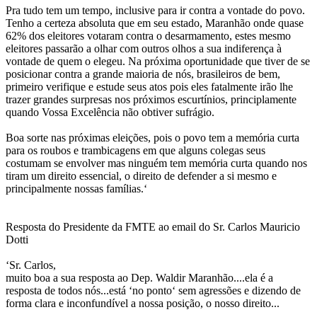
Pra tudo tem um tempo, inclusive para ir contra a vontade do povo.
Tenho a certeza absoluta que em seu estado, Maranhão onde quase
62% dos eleitores votaram contra o desarmamento, estes mesmo
eleitores passarão a olhar com outros olhos a sua indiferença à
vontade de quem o elegeu. Na próxima oportunidade que tiver de se
posicionar contra a grande maioria de nós, brasileiros de bem,
primeiro verifique e estude seus atos pois eles fatalmente irão lhe
trazer grandes surpresas nos próximos escurtínios, principlamente
quando Vossa Excelência não obtiver sufrágio.
Boa sorte nas próximas eleições, pois o povo tem a memória curta
para os roubos e trambicagens em que alguns colegas seus
costumam se envolver mas ninguém tem memória curta quando nos
tiram um direito essencial, o direito de defender a si mesmo e
principalmente nossas famílias.‘
Resposta do Presidente da FMTE ao email do Sr. Carlos Mauricio
Dotti
‘Sr. Carlos,
muito boa a sua resposta ao Dep. Waldir Maranhão....ela é a
resposta de todos nós...está ‘no ponto‘ sem agressões e dizendo de
forma clara e inconfundível a nossa posição, o nosso direito...