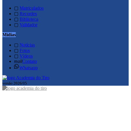
▢
Matriculados
▢
Recordes
▢
Biblioteca
▢
Validador
Mídias
▢
Notícias
▢
Fotos
▢
Vídeos
mail
Contato
Whatsapp
versão 2026/05