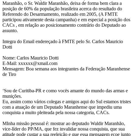
Maranhão, o Sr. Waldir Maranhão, deixa de forma bem clara a
posição de 60% da população brasileira acerca do resultado do
Referendo do Desarmamento, realizado em 2005, (A FMTE
participou ativamente desta campanha) e em especial a posição dos
CACs , em relação ao posicionamento contrário do Deputado ao
assunto.
Integra do Email endereçado à FMTE pelo Sr. Carlos Mauricio
Dotti
Nome: Carlos Mauricio Dotti
E-Mail: xxxxxx@xmail.com
Mensagem: Boa semana aos integrantes da Federação Maranhense
de Tiro
‘Sou de Curitiba-PR e como vocës amante do mundo das armas e
munições.
Eu, assim como vários colegas e amigos aqui do Sul estamos tristes
com a atuação de um Deputado Maranhense que impediu uma
conquista a muito pleiteada pela nossa categoria, CACs.
MInha missão pessoal é: mostrar ao deputado Waldir Maranhão,
vice-líder do PP/MA, que fez invalidar nossa conquista, que sua
atitude pode custar a sua reeleição e que essa mensagem ecoe junto