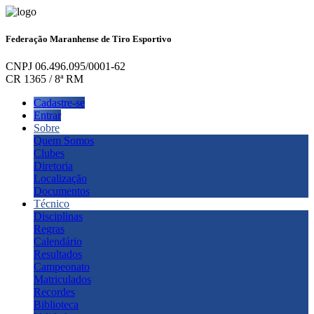
Federação Maranhense de Tiro Esportivo
CNPJ 06.496.095/0001-62
CR 1365 / 8ª RM
Cadastre-se
Entrar
Sobre
Quem Somos
Clubes
Diretoria
Localização
Documentos
Técnico
Disciplinas
Regras
Calendário
Resultados
Campeonato
Matriculados
Recordes
Biblioteca