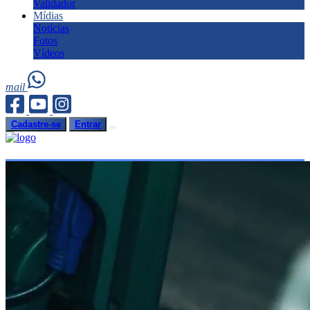
Validador
Mídias
Notícias
Fotos
Vídeos
mail
Cadastre-se
Entrar