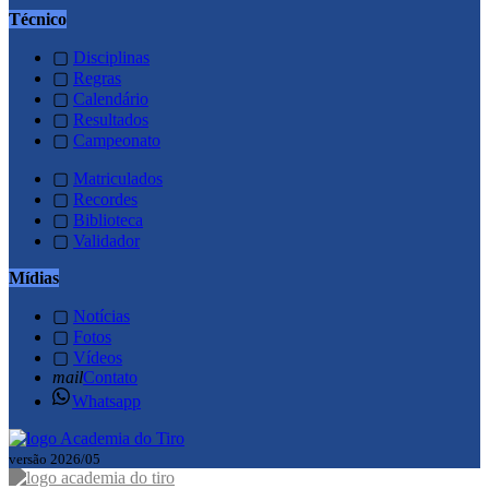
Técnico
▢
Disciplinas
▢
Regras
▢
Calendário
▢
Resultados
▢
Campeonato
▢
Matriculados
▢
Recordes
▢
Biblioteca
▢
Validador
Mídias
▢
Notícias
▢
Fotos
▢
Vídeos
mail
Contato
Whatsapp
versão 2026/05