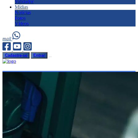
Validador
Mídias
Notícias
Fotos
Vídeos
mail
Cadastre-se
Entrar