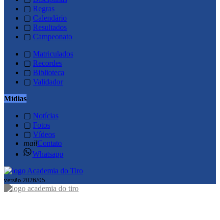
▢
Regras
▢
Calendário
▢
Resultados
▢
Campeonato
▢
Matriculados
▢
Recordes
▢
Biblioteca
▢
Validador
Mídias
▢
Notícias
▢
Fotos
▢
Vídeos
mail
Contato
Whatsapp
versão 2026/05