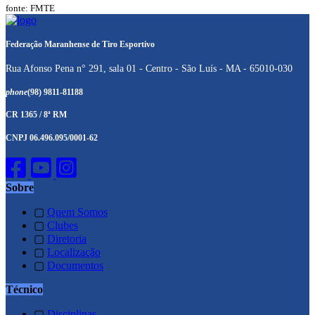
fonte: FMTE
Federação Maranhense de Tiro Esportivo
Rua Afonso Pena n° 291, sala 01 - Centro - São Luís - MA - 65010-030
phone
(98) 9811-81188
CR 1365 / 8ª RM
CNPJ 06.496.095/0001-62
Sobre
▢
Quem Somos
▢
Clubes
▢
Diretoria
▢
Localização
▢
Documentos
Técnico
▢
Disciplinas