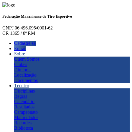
Federação Maranhense de Tiro Esportivo
CNPJ 06.496.095/0001-62
CR 1365 / 8ª RM
Cadastre-se
Entrar
Sobre
Quem Somos
Clubes
Diretoria
Localização
Documentos
Técnico
Disciplinas
Regras
Calendário
Resultados
Campeonato
Matriculados
Recordes
Biblioteca