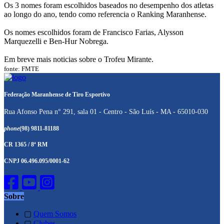
Os 3 nomes foram escolhidos baseados no desempenho dos atletas
ao longo do ano, tendo como referencia o Ranking Maranhense.
Os nomes escolhidos foram de Francisco Farias, Alysson
Marquezelli e Ben-Hur Nobrega.
Em breve mais noticias sobre o Trofeu Mirante.
fonte: FMTE
Federação Maranhense de Tiro Esportivo
Rua Afonso Pena n° 291, sala 01 - Centro - São Luís - MA - 65010-030
phone
(98) 9811-81188
CR 1365 / 8ª RM
CNPJ 06.496.095/0001-62
Sobre
▢
Quem Somos
▢
Clubes