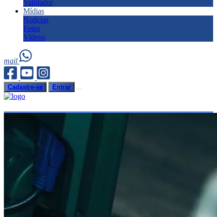
Validador
Mídias
Notícias
Fotos
Vídeos
mail
Cadastre-se
Entrar