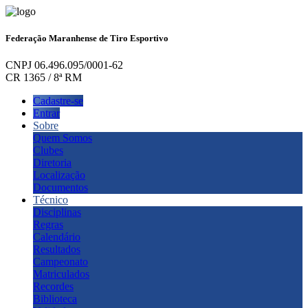
Federação Maranhense de Tiro Esportivo
CNPJ 06.496.095/0001-62
CR 1365 / 8ª RM
Cadastre-se
Entrar
Sobre
Quem Somos
Clubes
Diretoria
Localização
Documentos
Técnico
Disciplinas
Regras
Calendário
Resultados
Campeonato
Matriculados
Recordes
Biblioteca