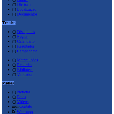
▢
Diretoria
▢
Localização
▢
Documentos
Técnico
▢
Disciplinas
▢
Regras
▢
Calendário
▢
Resultados
▢
Campeonato
▢
Matriculados
▢
Recordes
▢
Biblioteca
▢
Validador
Mídias
▢
Notícias
▢
Fotos
▢
Vídeos
mail
Contato
Whatsapp