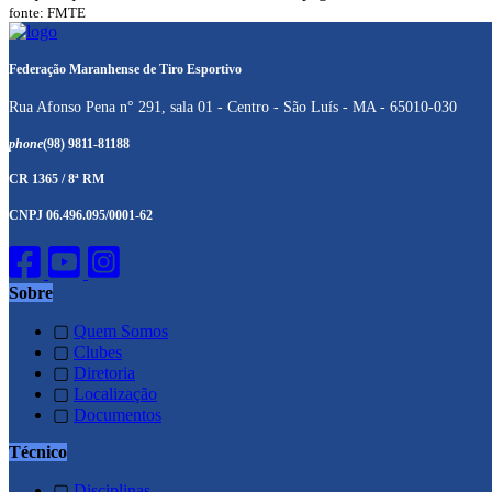
fonte: FMTE
Federação Maranhense de Tiro Esportivo
Rua Afonso Pena n° 291, sala 01 - Centro - São Luís - MA - 65010-030
phone
(98) 9811-81188
CR 1365 / 8ª RM
CNPJ 06.496.095/0001-62
Sobre
▢
Quem Somos
▢
Clubes
▢
Diretoria
▢
Localização
▢
Documentos
Técnico
▢
Disciplinas