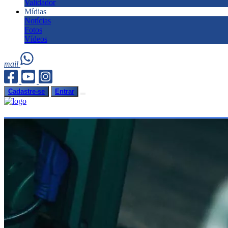
Validador
Mídias
Notícias
Fotos
Vídeos
mail
Cadastre-se
Entrar