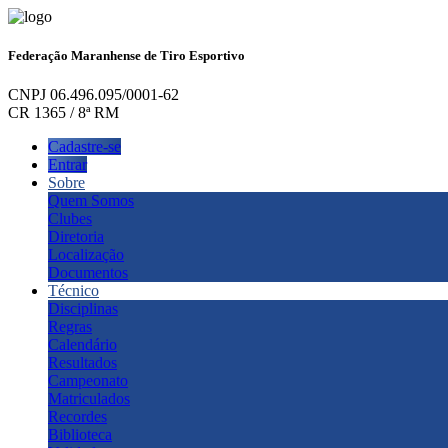
Federação Maranhense de Tiro Esportivo
CNPJ 06.496.095/0001-62
CR 1365 / 8ª RM
Cadastre-se
Entrar
Sobre
Quem Somos
Clubes
Diretoria
Localização
Documentos
Técnico
Disciplinas
Regras
Calendário
Resultados
Campeonato
Matriculados
Recordes
Biblioteca