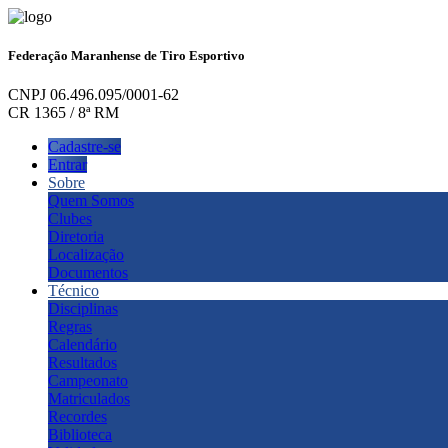
Federação Maranhense de Tiro Esportivo
CNPJ 06.496.095/0001-62
CR 1365 / 8ª RM
Cadastre-se
Entrar
Sobre
Quem Somos
Clubes
Diretoria
Localização
Documentos
Técnico
Disciplinas
Regras
Calendário
Resultados
Campeonato
Matriculados
Recordes
Biblioteca