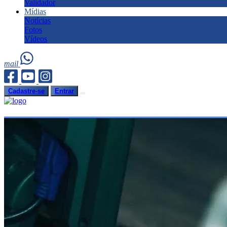
Validador
Mídias
Notícias
Fotos
Vídeos
mail
Cadastre-se
Entrar