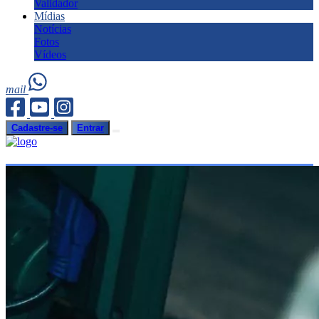
Validador
Mídias
Notícias
Fotos
Vídeos
mail
Cadastre-se
Entrar