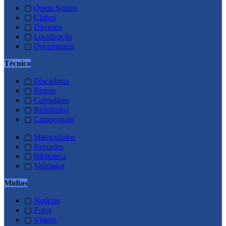
▢
Quem Somos
▢
Clubes
▢
Diretoria
▢
Localização
▢
Documentos
Técnico
▢
Disciplinas
▢
Regras
▢
Calendário
▢
Resultados
▢
Campeonato
▢
Matriculados
▢
Recordes
▢
Biblioteca
▢
Validador
Mídias
▢
Notícias
▢
Fotos
▢
Vídeos