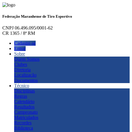
Federação Maranhense de Tiro Esportivo
CNPJ 06.496.095/0001-62
CR 1365 / 8ª RM
Cadastre-se
Entrar
Sobre
Quem Somos
Clubes
Diretoria
Localização
Documentos
Técnico
Disciplinas
Regras
Calendário
Resultados
Campeonato
Matriculados
Recordes
Biblioteca