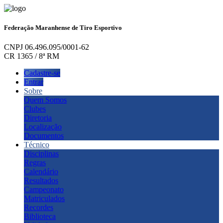
Federação Maranhense de Tiro Esportivo
CNPJ 06.496.095/0001-62
CR 1365 / 8ª RM
Cadastre-se
Entrar
Sobre
Quem Somos
Clubes
Diretoria
Localização
Documentos
Técnico
Disciplinas
Regras
Calendário
Resultados
Campeonato
Matriculados
Recordes
Biblioteca