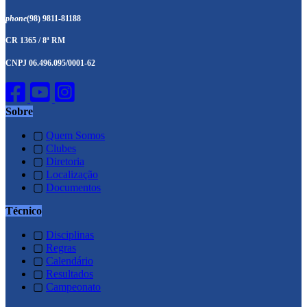
phone
(98) 9811-81188
CR 1365 / 8ª RM
CNPJ 06.496.095/0001-62
Sobre
▢
Quem Somos
▢
Clubes
▢
Diretoria
▢
Localização
▢
Documentos
Técnico
▢
Disciplinas
▢
Regras
▢
Calendário
▢
Resultados
▢
Campeonato