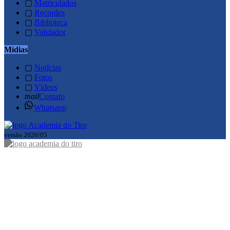
▢
Matriculados
▢
Recordes
▢
Biblioteca
▢
Validador
Mídias
▢
Notícias
▢
Fotos
▢
Vídeos
mail
Contato
Whatsapp
versão 2026/05