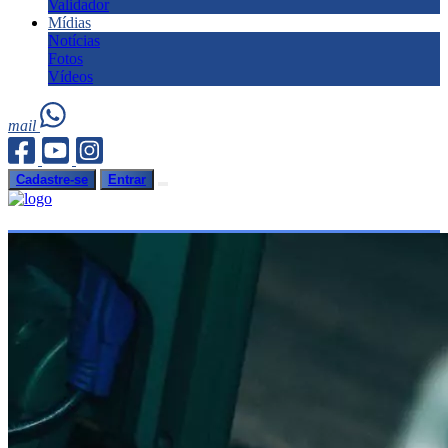
Validador
Mídias
Notícias
Fotos
Vídeos
mail
Cadastre-se
Entrar