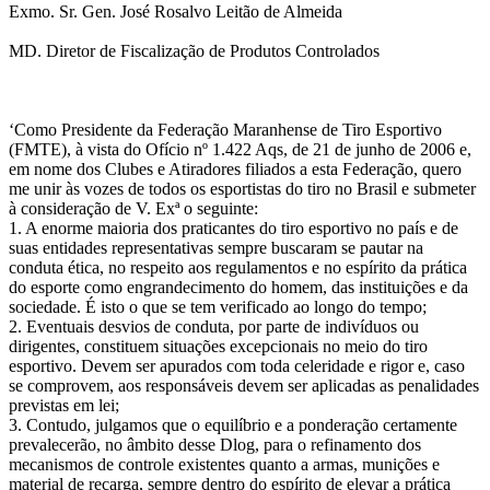
Exmo. Sr. Gen. José Rosalvo Leitão de Almeida
MD. Diretor de Fiscalização de Produtos Controlados
‘Como Presidente da Federação Maranhense de Tiro Esportivo
(FMTE), à vista do Ofício nº 1.422 Aqs, de 21 de junho de 2006 e,
em nome dos Clubes e Atiradores filiados a esta Federação, quero
me unir às vozes de todos os esportistas do tiro no Brasil e submeter
à consideração de V. Exª o seguinte:
1. A enorme maioria dos praticantes do tiro esportivo no país e de
suas entidades representativas sempre buscaram se pautar na
conduta ética, no respeito aos regulamentos e no espírito da prática
do esporte como engrandecimento do homem, das instituições e da
sociedade. É isto o que se tem verificado ao longo do tempo;
2. Eventuais desvios de conduta, por parte de indivíduos ou
dirigentes, constituem situações excepcionais no meio do tiro
esportivo. Devem ser apurados com toda celeridade e rigor e, caso
se comprovem, aos responsáveis devem ser aplicadas as penalidades
previstas em lei;
3. Contudo, julgamos que o equilíbrio e a ponderação certamente
prevalecerão, no âmbito desse Dlog, para o refinamento dos
mecanismos de controle existentes quanto a armas, munições e
material de recarga, sempre dentro do espírito de elevar a prática