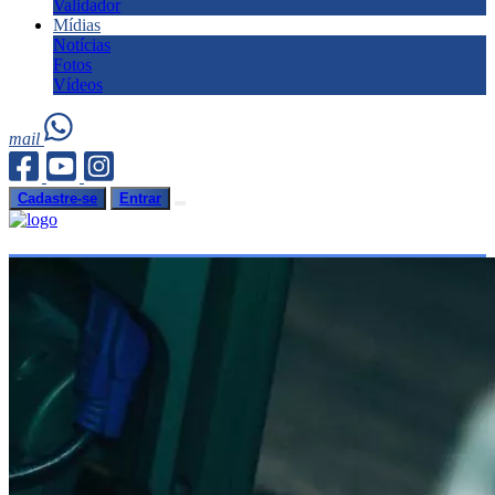
Validador
Mídias
Notícias
Fotos
Vídeos
mail
Cadastre-se
Entrar