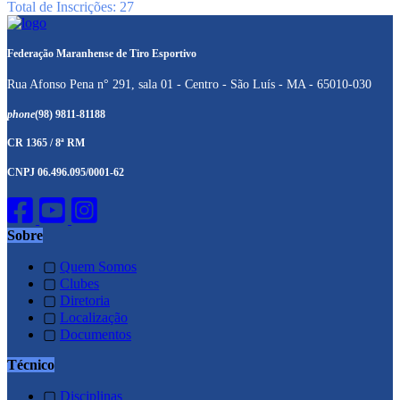
Total de Inscrições: 27
Federação Maranhense de Tiro Esportivo
Rua Afonso Pena n° 291, sala 01 - Centro - São Luís - MA - 65010-030
phone
(98) 9811-81188
CR 1365 / 8ª RM
CNPJ 06.496.095/0001-62
Sobre
▢
Quem Somos
▢
Clubes
▢
Diretoria
▢
Localização
▢
Documentos
Técnico
▢
Disciplinas