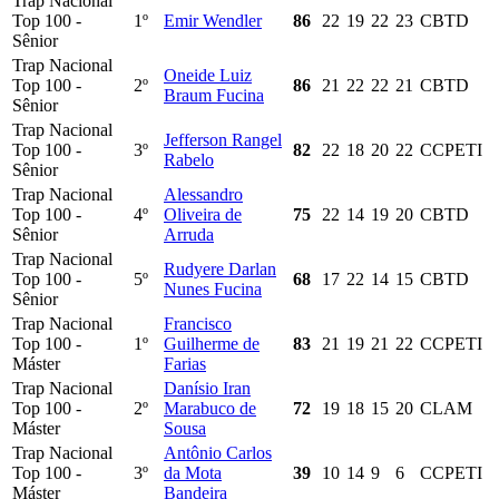
Trap Nacional
Top 100 -
1º
Emir Wendler
86
22
19
22
23
CBTD
Sênior
Trap Nacional
Oneide Luiz
Top 100 -
2º
86
21
22
22
21
CBTD
Braum Fucina
Sênior
Trap Nacional
Jefferson Rangel
Top 100 -
3º
82
22
18
20
22
CCPETI
Rabelo
Sênior
Trap Nacional
Alessandro
Top 100 -
4º
Oliveira de
75
22
14
19
20
CBTD
Sênior
Arruda
Trap Nacional
Rudyere Darlan
Top 100 -
5º
68
17
22
14
15
CBTD
Nunes Fucina
Sênior
Trap Nacional
Francisco
Top 100 -
1º
Guilherme de
83
21
19
21
22
CCPETI
Máster
Farias
Trap Nacional
Danísio Iran
Top 100 -
2º
Marabuco de
72
19
18
15
20
CLAM
Máster
Sousa
Trap Nacional
Antônio Carlos
Top 100 -
3º
da Mota
39
10
14
9
6
CCPETI
Máster
Bandeira