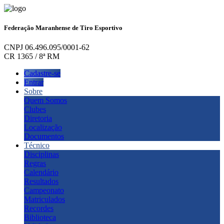
Federação Maranhense de Tiro Esportivo
CNPJ 06.496.095/0001-62
CR 1365 / 8ª RM
Cadastre-se
Entrar
Sobre
Quem Somos
Clubes
Diretoria
Localização
Documentos
Técnico
Disciplinas
Regras
Calendário
Resultados
Campeonato
Matriculados
Recordes
Biblioteca