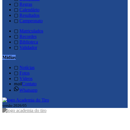
▢
Regras
▢
Calendário
▢
Resultados
▢
Campeonato
▢
Matriculados
▢
Recordes
▢
Biblioteca
▢
Validador
Mídias
▢
Notícias
▢
Fotos
▢
Vídeos
mail
Contato
Whatsapp
versão 2026/05