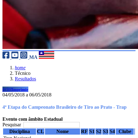
MA
home
Técnico
Resultados
print
Imprimir
04/05/2018 a 06/05/2018
4ª Etapa do Campeonato Brasileiro de Tiro ao Prato - Trap
Evento com âmbito Estadual
Pesquisar
Disciplina
CL
Nome
RF
S1
S2
S3
S4
Clube