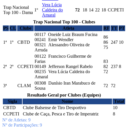
Vera Lúcia
Trap Nacional
1º
Caldeira do
72
18
14
22
18
CCPETI
Top 100 - Dama
Amaral
Trap Nacional Top 100 - Clubes
PS
CL
Clube
Atleta
RF
TT
PT
00117 Oneide Luiz Braum Fucina
86
00241 Emir Wendler
1ª
1º
CBTD
86
247
10
00321 Alessandro Oliveira de
75
Arruda
00122 Francisco Guilherme de
Farias
83
2ª
2º
CCPETI
00149 Jefferson Rangel Rabelo
82
237
8
00235 Vera Lúcia Caldeira do
72
Amaral
00308 Danísio Iran Marabuco de
3ª
CLAM
72
72
Sousa
Resultado Geral por Clubes (Equipes)
Sigla
Nome
Total
CBTD
Clube Balsense de Tiro Desportivo
10
CCPETI
Clube de Caça, Pesca e Tiro de Imperatriz
8
Nº de Atletas: 9
Nº de Participações: 9