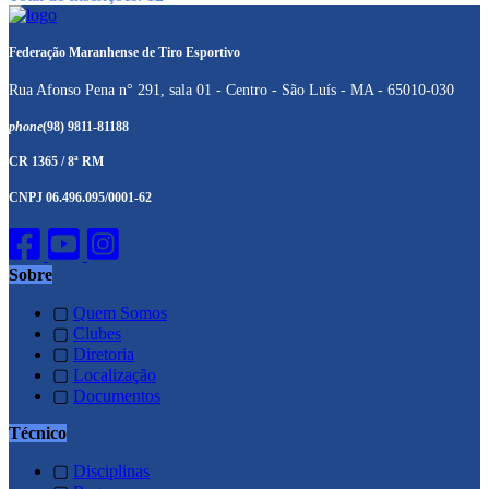
Federação Maranhense de Tiro Esportivo
Rua Afonso Pena n° 291, sala 01 - Centro - São Luís - MA - 65010-030
phone
(98) 9811-81188
CR 1365 / 8ª RM
CNPJ 06.496.095/0001-62
Sobre
▢
Quem Somos
▢
Clubes
▢
Diretoria
▢
Localização
▢
Documentos
Técnico
▢
Disciplinas