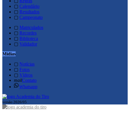
▢
Regras
▢
Calendário
▢
Resultados
▢
Campeonato
▢
Matriculados
▢
Recordes
▢
Biblioteca
▢
Validador
Mídias
▢
Notícias
▢
Fotos
▢
Vídeos
mail
Contato
Whatsapp
versão 2026/05