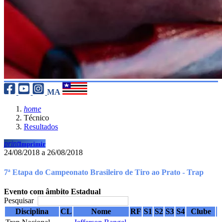
MA
home
Técnico
Resultados
print
Imprimir
24/08/2018 a 26/08/2018
7ª Etapa do Campeonato Brasileiro de Tiro ao Prato - Trap
Evento com âmbito Estadual
Pesquisar
Disciplina
CL
Nome
RF
S1
S2
S3
S4
Clube