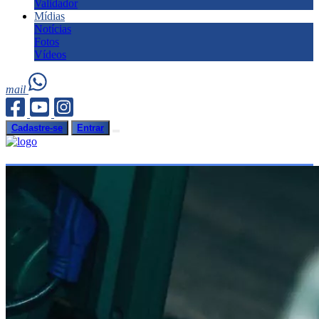
Validador
Mídias
Notícias
Fotos
Vídeos
mail
Cadastre-se
Entrar