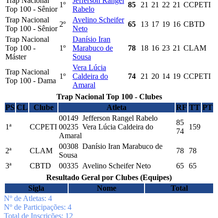
Trap Nacional
Jefferson Rangel
1º
85
21
21
22
21
CCPETI
Top 100 - Sênior
Rabelo
Trap Nacional
Avelino Scheifer
2º
65
13
17
19
16
CBTD
Top 100 - Sênior
Neto
Trap Nacional
Danísio Iran
Top 100 -
1º
Marabuco de
78
18
16
23
21
CLAM
Máster
Sousa
Vera Lúcia
Trap Nacional
1º
Caldeira do
74
21
20
14
19
CCPETI
Top 100 - Dama
Amaral
Trap Nacional Top 100 - Clubes
PS
CL
Clube
Atleta
RF
TT
PT
00149 Jefferson Rangel Rabelo
85
1ª
CCPETI
00235 Vera Lúcia Caldeira do
159
74
Amaral
00308 Danísio Iran Marabuco de
2ª
CLAM
78
78
Sousa
3ª
CBTD
00335 Avelino Scheifer Neto
65
65
Resultado Geral por Clubes (Equipes)
Sigla
Nome
Total
Nº de Atletas: 4
Nº de Participações: 4
Total de Inscrições: 12