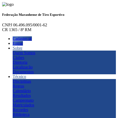
Federação Maranhense de Tiro Esportivo
CNPJ 06.496.095/0001-62
CR 1365 / 8ª RM
Cadastre-se
Entrar
Sobre
Quem Somos
Clubes
Diretoria
Localização
Documentos
Técnico
Disciplinas
Regras
Calendário
Resultados
Campeonato
Matriculados
Recordes
Biblioteca