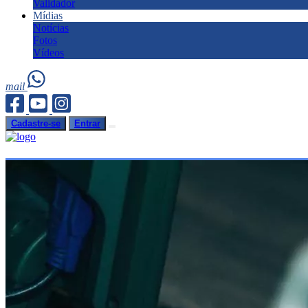
Validador
Mídias
Notícias
Fotos
Vídeos
mail
Cadastre-se
Entrar