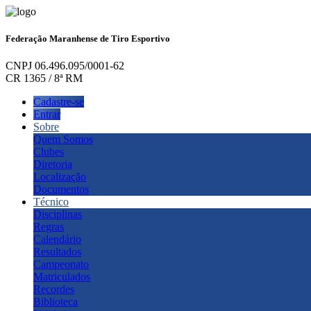
Federação Maranhense de Tiro Esportivo
CNPJ 06.496.095/0001-62
CR 1365 / 8ª RM
Cadastre-se
Entrar
Sobre
Quem Somos
Clubes
Diretoria
Localização
Documentos
Técnico
Disciplinas
Regras
Calendário
Resultados
Campeonato
Matriculados
Recordes
Biblioteca