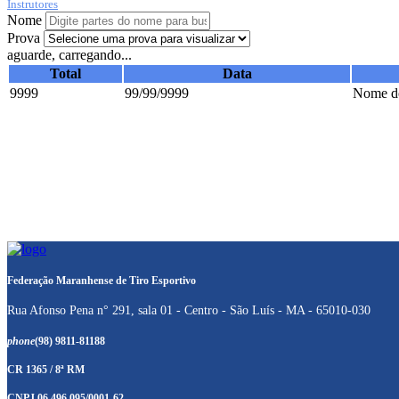
Instrutores
Nome
Prova
aguarde, carregando...
Total
Data
9999
99/99/9999
Nome do
Federação Maranhense de Tiro Esportivo
Rua Afonso Pena n° 291, sala 01 - Centro - São Luís - MA - 65010-030
phone
(98) 9811-81188
CR 1365 / 8ª RM
CNPJ 06.496.095/0001-62