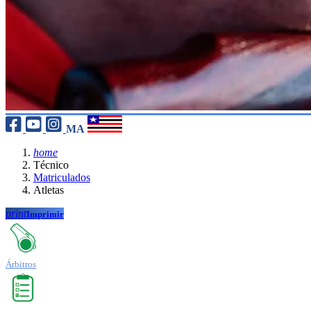
MA
home
Técnico
Matriculados
Atletas
print
Imprimir
Árbitros