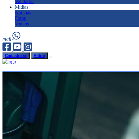
Validador
Mídias
Notícias
Fotos
Vídeos
mail
Cadastre-se
Entrar