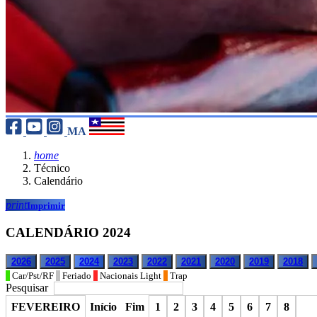
MA
home
Técnico
Calendário
print
Imprimir
CALENDÁRIO 2024
2026
2025
2024
2023
2022
2021
2020
2019
2018
Car/Pst/RF
Feriado
Nacionais Light
Trap
Pesquisar
FEVEREIRO
Início
Fim
1
2
3
4
5
6
7
8