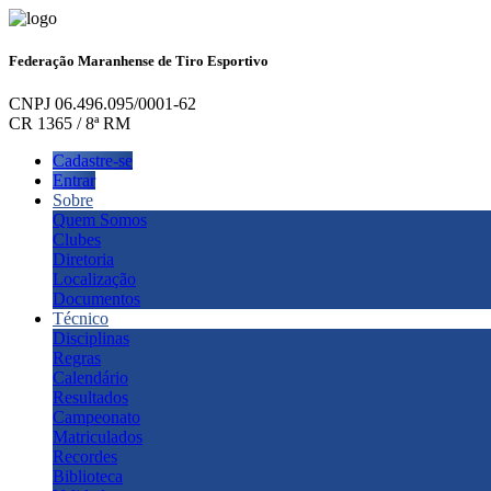
Federação Maranhense de Tiro Esportivo
CNPJ 06.496.095/0001-62
CR 1365 / 8ª RM
Cadastre-se
Entrar
Sobre
Quem Somos
Clubes
Diretoria
Localização
Documentos
Técnico
Disciplinas
Regras
Calendário
Resultados
Campeonato
Matriculados
Recordes
Biblioteca