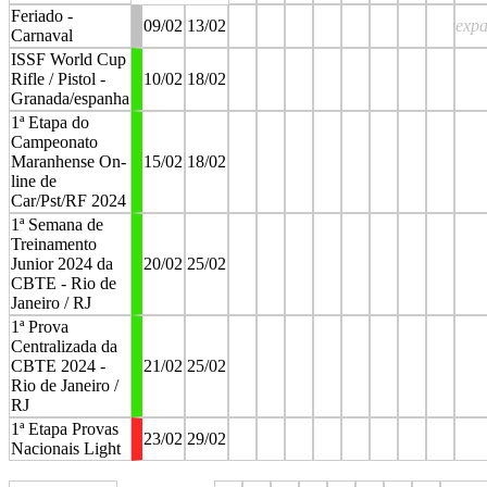
Feriado -
09/02
13/02
exp
Carnaval
ISSF World Cup
Rifle / Pistol -
10/02
18/02
Granada/espanha
1ª Etapa do
Campeonato
Maranhense On-
15/02
18/02
line de
Car/Pst/RF 2024
1ª Semana de
Treinamento
Junior 2024 da
20/02
25/02
CBTE - Rio de
Janeiro / RJ
1ª Prova
Centralizada da
CBTE 2024 -
21/02
25/02
Rio de Janeiro /
RJ
1ª Etapa Provas
23/02
29/02
Nacionais Light
stop
stop
stop
stop
stop
stop
stop
stop